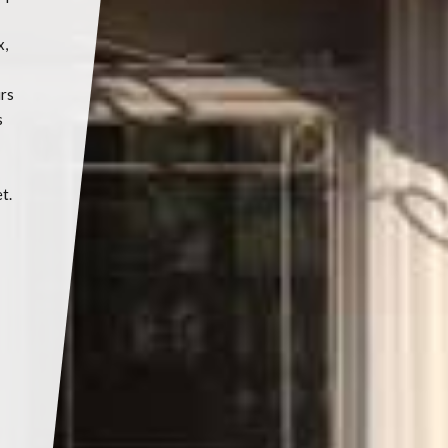
x,
urs
s
t.