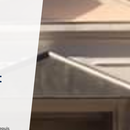
t
depuis